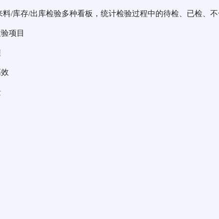
、来料/库存/出库检验多种看板，统计检验过程中的待检、已检、
检验项目
程
高效
馈